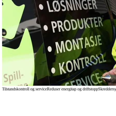
Tilstandskontroll og service
Reduser energitap og driftstopp
Skredders
Hvorfor velge Ensonor
Verdi i praksis