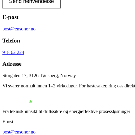
Send henvendelse
E-post
post@ensonor.no
Telefon
918 62 224
Adresse
Storgaten 17, 3126 Tønsberg, Norway
Vi svarer normalt innen 1–2 virkedager. For hastesaker, ring oss direkt
Fra teknisk innsikt til driftssikre og energieffektive prosessløsninger
Epost
post@ensonor.no