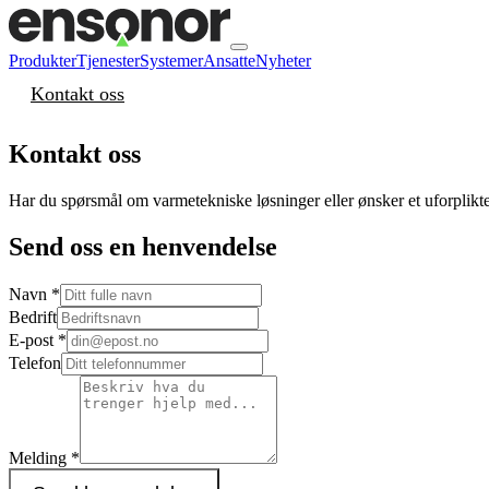
Produkter
Tjenester
Systemer
Ansatte
Nyheter
Kontakt oss
Kontakt oss
Har du spørsmål om varmetekniske løsninger eller ønsker et uforplikten
Send oss en henvendelse
Navn *
Bedrift
E-post *
Telefon
Melding *