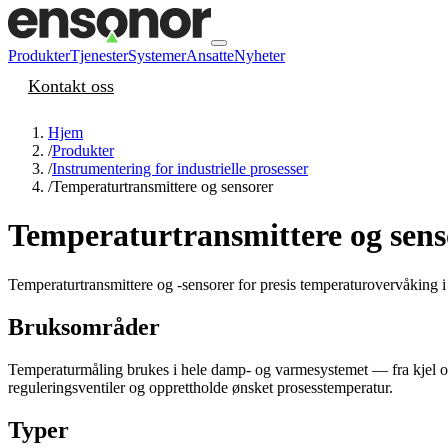
Produkter
Tjenester
Systemer
Ansatte
Nyheter
Kontakt oss
Hjem
/
Produkter
/
Instrumentering for industrielle prosesser
/
Temperaturtransmittere og sensorer
Temperaturtransmittere og sens
Temperaturtransmittere og -sensorer for presis temperaturovervåking i i
Bruksområder
Temperaturmåling brukes i hele damp- og varmesystemet — fra kjel og 
reguleringsventiler og opprettholde ønsket prosesstemperatur.
Typer