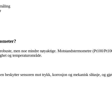
nmåling
r
mometer?
robuste, men noe mindre nøyaktige. Motstandstermometre (Pt100/Pt1000)
ighet og temperaturområde.
en beskytter sensoren mot trykk, korrosjon og mekanisk slitasje, og gjø