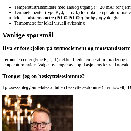
Temperaturtransmittere med analog utgang (4–20 mA) for fjer
Termoelementer (type K, J, T m.fl.) for ulike temperaturområde
Motstandstermometre (Pt100/Pt1000) for høy nøyaktighet
Termometre for lokal visuell avlesning
Vanlige spørsmål
Hva er forskjellen på termoelement og motstandster
Termoelementer (type K, J, T) dekker brede temperaturområder og er 
temperaturområde. Valget avhenger av applikasjonens krav til nøyakt
Trenger jeg en beskyttelseslomme?
I prosessanlegg anbefales alltid en beskyttelseslomme (thermowell). D