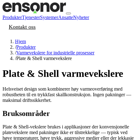
Produkter
Tjenester
Systemer
Ansatte
Nyheter
Kontakt oss
Hjem
/
Produkter
/
Varmevekslere for industrielle prosesser
/
Plate & Shell varmevekslere
Plate & Shell varmevekslere
Helsveiset design som kombinerer høy varmeoverføring med
robustheten til en trykkfast skallkonstruksjon. Ingen pakninger —
maksimal driftssikkerhet.
Bruksområder
Plate & Shell-vekslere brukes i applikasjoner der konvensjonelle
platevekslere med pakninger ikke er tilstrekkelige — typisk ved
høye temperaturer, høye trykk, aggressive medier eller der lekkasje