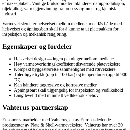
er uakseptabelt. Vanlige bruksområder inkluderer dampproduksjon,
oljekjøling, varmegjenvinning fra prosessstrømmer og kjemisk
industri.
Varmeveksleren er helsveiset mellom mediene, men fås både med
helsveiset og åpningsbart skall for å kunne ta ut platepakken for
inspeksjon og mekanisk rengjøring.
Egenskaper og fordeler
Helsveiset design — ingen pakninger mellom mediene
Høy varmeoverføringskoeffisient tilsvarende platevekslere
Kompakt byggestørrelse sammenlignet med rørvekslere
Tåler høye trykk (opp til 100 bar) og temperaturer (opp til 900
°C)
Kan håndtere aggressive og korrosive medier
Åpningsbart skall tilgjengelig for inspeksjon og vedlikehold
Lang levetid med minimalt vedlikeholdsbehov
Vahterus-partnerskap
Ensonor samarbeider med Vahterus, en av Europas ledende
produsenter av Plate & Shell-varmevekslere. Vahterus har over 30