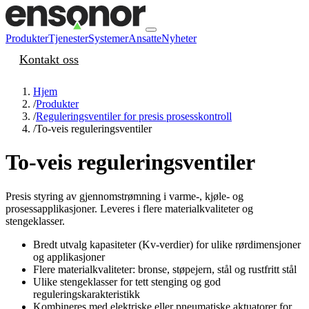
Produkter
Tjenester
Systemer
Ansatte
Nyheter
Kontakt oss
Hjem
/
Produkter
/
Reguleringsventiler for presis prosesskontroll
/
To-veis reguleringsventiler
To-veis reguleringsventiler
Presis styring av gjennomstrømning i varme-, kjøle- og
prosessapplikasjoner. Leveres i flere materialkvaliteter og
stengeklasser.
Bredt utvalg kapasiteter (Kv-verdier) for ulike rørdimensjoner
og applikasjoner
Flere materialkvaliteter: bronse, støpejern, stål og rustfritt stål
Ulike stengeklasser for tett stenging og god
reguleringskarakteristikk
Kombineres med elektriske eller pneumatiske aktuatorer for